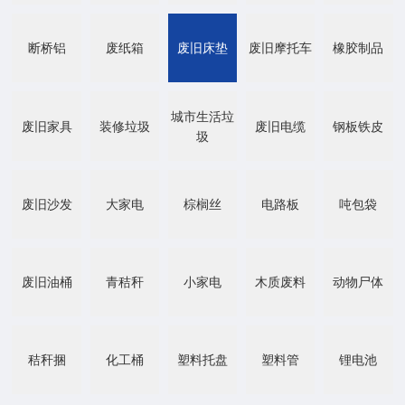
断桥铝
废纸箱
废旧床垫
废旧摩托车
橡胶制品
城市生活垃
废旧家具
装修垃圾
废旧电缆
钢板铁皮
圾
废旧沙发
大家电
棕榈丝
电路板
吨包袋
废旧油桶
青秸秆
小家电
木质废料
动物尸体
秸秆捆
化工桶
塑料托盘
塑料管
锂电池