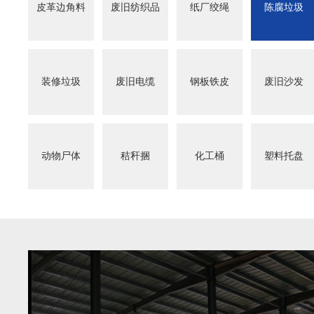
皮革边角料
废旧纺织品
纸厂绞绳
陈腐垃圾
装修垃圾
废旧电缆
钢板铁皮
废旧沙发
动物尸体
秸秆捆
化工桶
塑料托盘