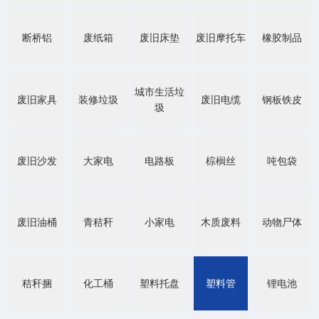
断桥铝
废纸箱
废旧床垫
废旧摩托车
橡胶制品
城市生活垃
废旧家具
装修垃圾
废旧电缆
钢板铁皮
圾
废旧沙发
大家电
电路板
棕榈丝
吨包袋
废旧油桶
青秸秆
小家电
木质废料
动物尸体
秸秆捆
化工桶
塑料托盘
塑料管
锂电池