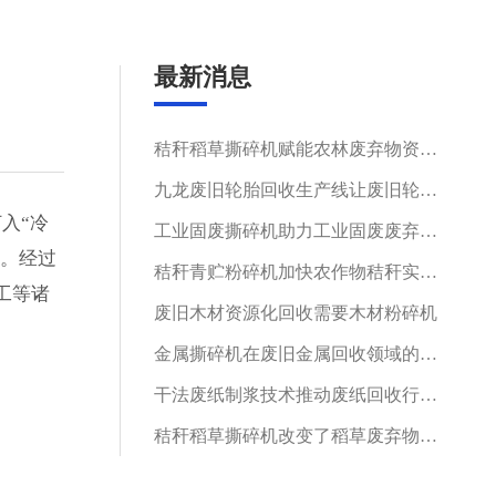
最新消息
秸秆稻草撕碎机赋能农林废弃物资源化循环利用
九龙废旧轮胎回收生产线让废旧轮胎变废为宝
入“冷
工业固废撕碎机助力工业固废废弃物循环再生
生。经过
秸秆青贮粉碎机加快农作物秸秆实现循环发展
工等诸
废旧木材资源化回收需要木材粉碎机
金属撕碎机在废旧金属回收领域的应用与价值
干法废纸制浆技术推动废纸回收行业绿色发展
秸秆稻草撕碎机改变了稻草废弃物的处置困境