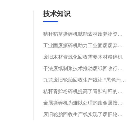
技术知识
秸秆稻草撕碎机赋能农林废弃物资源化循环利用
工业固废撕碎机助力工业固废废弃物循环再生
废旧木材资源化回收需要木材粉碎机
干法废纸制浆技术推动废纸回收行业绿色发展
九龙废旧轮胎回收生产线让 “黑色污染” 变身再生资源
秸秆青贮粉碎机提高了青贮秸秆的利用率
金属撕碎机为难以处理的废金属按下加速键
废旧轮胎回收生产线实现了废旧轮胎的再利用