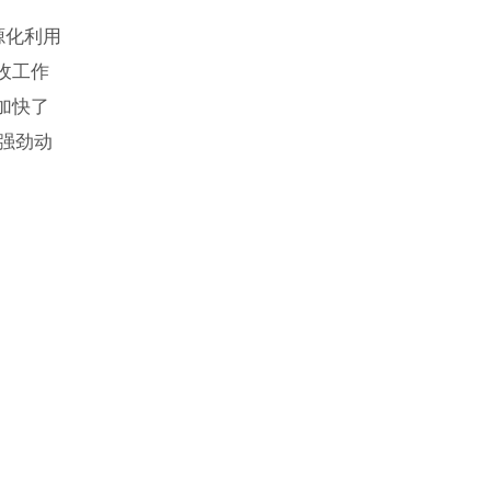
源化利用
收工作
加快了
强劲动