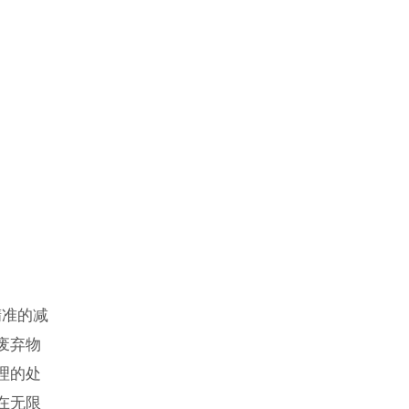
精准的减
废弃物
理的处
在无限